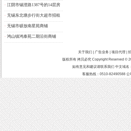
·
江阴市锡澄路1387号的14层房
屋
·
无锡东北塘步行街大超市招租
·
无锡市硕放南星苑商铺
·
鸿山镇鸿泰苑二期沿街商铺
关于我们 | 广告业务 | 项目代理 |
版权所有 拷贝必究 Copyright Reserved
如有意见和建议请联系我们 中文域名：中
客服热线：0510-8249058