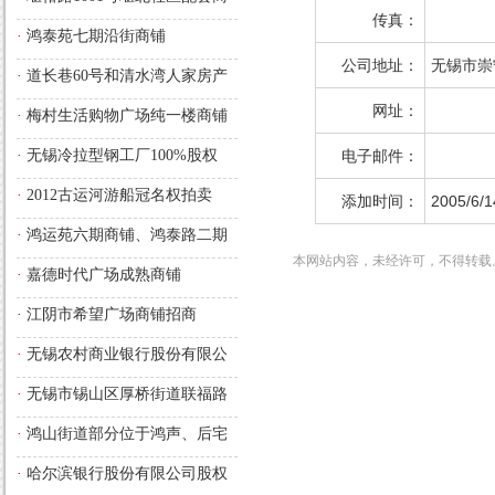
传真：
铺的长期经营使用权
·
鸿泰苑七期沿街商铺
公司地址：
无锡市崇宁
·
道长巷60号和清水湾人家房产
拍卖预告
网址：
·
梅村生活购物广场纯一楼商铺
·
无锡冷拉型钢工厂100%股权
电子邮件：
·
2012古运河游船冠名权拍卖
添加时间：
2005/6/1
·
鸿运苑六期商铺、鸿泰路二期
本网站内容，未经许可，不得转载
商铺
·
嘉德时代广场成熟商铺
·
江阴市希望广场商铺招商
·
无锡农村商业银行股份有限公
司法人股权
·
无锡市锡山区厚桥街道联福路
与厚嵩路交汇处，厚德苑B区西
·
鸿山街道部分位于鸿声、后宅
面的部分商铺
的沿街商铺长期经营使用权
·
哈尔滨银行股份有限公司股权