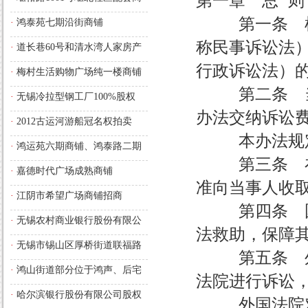
第一章 总 则
铺的长期经营使用权
第一条 根据
·
鸿泰苑七期沿街商铺
称民事诉讼法
·
道长巷60号和清水湾人家房产
行政诉讼法）
拍卖预告
·
梅村生活购物广场纯一楼商铺
第二条 当事
·
无锡冷拉型钢工厂100%股权
办法交纳诉讼
·
2012古运河游船冠名权拍卖
本办法规定可
·
鸿运苑六期商铺、鸿泰路二期
第三条 在诉
商铺
·
嘉德时代广场成熟商铺
准向当事人收
·
江阴市希望广场商铺招商
第四条 国家
·
无锡农村商业银行股份有限公
法救助，保障
司法人股权
·
无锡市锡山区厚桥街道联福路
第五条 外国
与厚嵩路交汇处，厚德苑B区西
·
鸿山街道部分位于鸿声、后宅
法院进行诉讼
面的部分商铺
的沿街商铺长期经营使用权
·
哈尔滨银行股份有限公司股权
外国法院对中