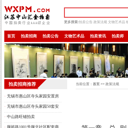
更多搜索:
拍卖公告
政策法规
文物艺术品
首页
拍卖招商
拍卖公告
文物艺术品
拍卖资讯
拍卖师
拍卖招商推荐
当前位置：
首页
>> 政策法规
·
无锡市惠山区寺头家园安置房
存量房源转性商品房的拍卖公告
·
无锡市惠山区寺头家园50套安
置房存量房源转性商品房的拍卖
·
中山路旺铺拍卖
公告
·
堰裕路1001号堰北社区配套商