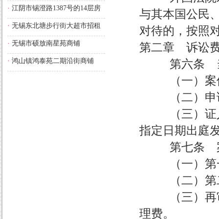
·
江阴市锡澄路1387号的14层房
与其本国公民
屋
·
无锡东北塘步行街大超市招租
对待的，按照
·
无锡市硕放南星苑商铺
第二章 诉讼
·
鸿山镇鸿泰苑二期沿街商铺
第六条 当事
（一）案件
（二）申
（三）证人、
指定日期出庭
第七条 案
（一）第一
（二）第二
（三）再审案
理费。